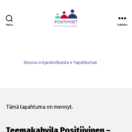
Haku
Valikko
Positiiviset
ry
Etusivu
>
Ajankohtaista
>
Tapahtumat
Tämä tapahtuma on mennyt.
Teemakahvila Positiivinen –