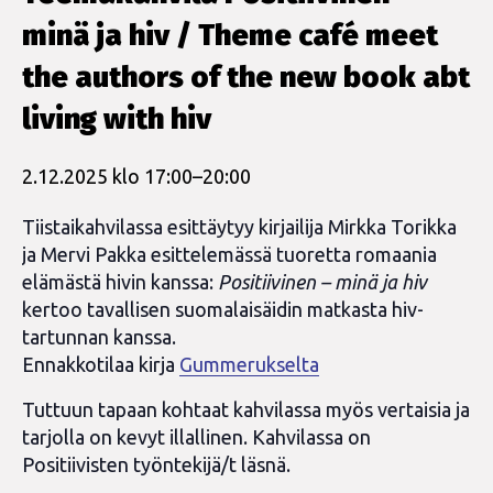
minä ja hiv / Theme café meet
the authors of the new book abt
living with hiv
2.12.2025 klo 17:00
–
20:00
Tiistaikahvilassa esittäytyy kirjailija Mirkka Torikka
ja Mervi Pakka esittelemässä tuoretta romaania
elämästä hivin kanssa:
Positiivinen – minä ja hiv
kertoo tavallisen suomalaisäidin matkasta hiv-
tartunnan kanssa.
Ennakkotilaa kirja
Gummerukselta
Tuttuun tapaan kohtaat kahvilassa myös vertaisia ja
tarjolla on kevyt illallinen. Kahvilassa on
Positiivisten työntekijä/t läsnä.