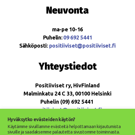
Neuvonta
ma-pe 10-16
Puhelin:
09 692 5441
Sähköposti:
positiiviset@positiiviset.fi
Yhteystiedot
Positiiviset ry, HivFinland
Malminkatu 24 C 33, 00100 Helsinki
Puhelin (09) 692 5441
positiiviset@positiiviset.fi
Hyväksytko evästeiden käytön?
Käytämme sivuillamme evästeitä helpottamaan kirjautumista
sivuille ja saadaksemme palautetta sivustomme toiminnasta.