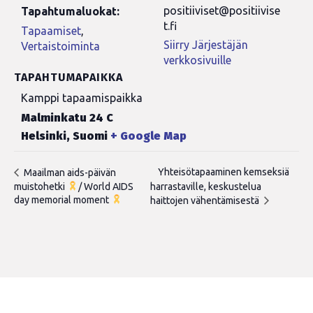
positiiviset@positiivise
Tapahtumaluokat:
t.fi
Tapaamiset
,
Siirry Järjestäjän
Vertaistoiminta
verkkosivuille
TAPAHTUMAPAIKKA
Kamppi tapaamispaikka
Malminkatu 24 C
Helsinki
,
Suomi
+ Google Map
Yhteisötapaaminen kemseksiä
Maailman aids-päivän
muistohetki
/ World AIDS
harrastaville, keskustelua
day memorial moment
haittojen vähentämisestä