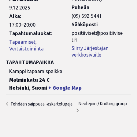
Puhelin
9.12.2025
(09) 692 5441
Aika:
Sähköposti
17:00–20:00
positiiviset@positiivise
Tapahtumaluokat:
t.fi
Tapaamiset
,
Siirry Järjestäjän
Vertaistoiminta
verkkosivuille
TAPAHTUMAPAIKKA
Kamppi tapaamispaikka
Malminkatu 24 C
Helsinki
,
Suomi
+ Google Map
Neulepiiri / Knitting group
Tehdään saippuaa -askartelupaja