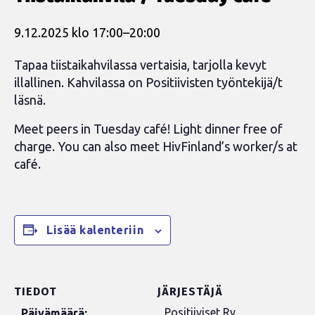
9.12.2025 klo 17:00
–
20:00
Tapaa tiistaikahvilassa vertaisia, tarjolla kevyt
illallinen. Kahvilassa on Positiivisten työntekijä/t
läsnä.
Meet peers in Tuesday café! Light dinner free of
charge. You can also meet HivFinland’s worker/s at
café.
Lisää kalenteriin
TIEDOT
JÄRJESTÄJÄ
Positiiviset Ry
Päivämäärä: