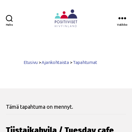
Haku
Valikko
Positiiviset
ry
Etusivu
>
Ajankohtaista
>
Tapahtumat
Tämä tapahtuma on mennyt.
Tiistaikahvila / Tuesday cafe