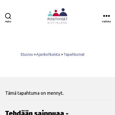
Haku
Valikko
Positiiviset
ry
Etusivu
>
Ajankohtaista
>
Tapahtumat
Tämä tapahtuma on mennyt.
Tehdään saippuaa -