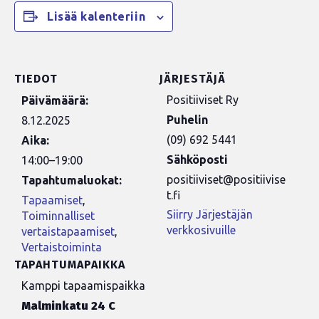
Lisää kalenteriin
TIEDOT
JÄRJESTÄJÄ
Positiiviset Ry
Päivämäärä:
Puhelin
8.12.2025
(09) 692 5441
Aika:
Sähköposti
14:00–19:00
positiiviset@positiivise
Tapahtumaluokat:
t.fi
Tapaamiset
,
Siirry Järjestäjän
Toiminnalliset
verkkosivuille
vertaistapaamiset
,
Vertaistoiminta
TAPAHTUMAPAIKKA
Kamppi tapaamispaikka
Malminkatu 24 C