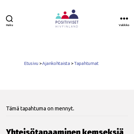
Haku
Valikko
Positiiviset
ry
Etusivu
>
Ajankohtaista
>
Tapahtumat
Tämä tapahtuma on mennyt.
Yhteisötapaaminen kemseksiä