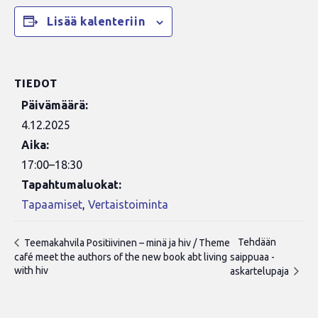
Lisää kalenteriin
TIEDOT
Päivämäärä:
4.12.2025
Aika:
17:00–18:30
Tapahtumaluokat:
Tapaamiset
,
Vertaistoiminta
Tehdään
Teemakahvila Positiivinen – minä ja hiv / Theme
café meet the authors of the new book abt living
saippuaa -
with hiv
askartelupaja