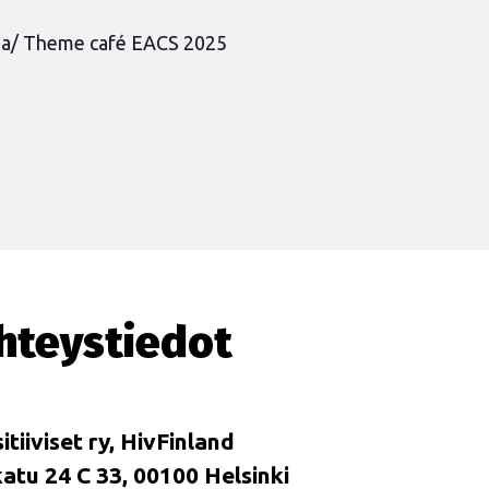
sia/ Theme café EACS 2025
hteystiedot
itiiviset ry, HivFinland
tu 24 C 33, 00100 Helsinki