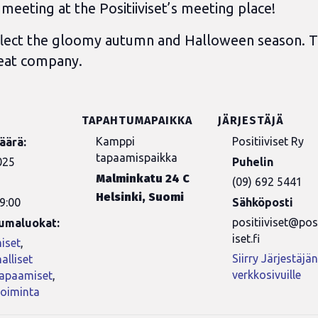
eeting at the Positiiviset’s meeting place!
eflect the gloomy autumn and Halloween season. Th
reat company.
TAPAHTUMAPAIKKA
JÄRJESTÄJÄ
Kamppi
Positiiviset Ry
äärä:
tapaamispaikka
025
Puhelin
Malminkatu 24 C
(09) 692 5441
Helsinki
,
Suomi
9:00
Sähköposti
positiiviset@posi
umaluokat:
iset.fi
iset
,
Siirry Järjestäjä
alliset
verkkosivuille
tapaamiset
,
toiminta