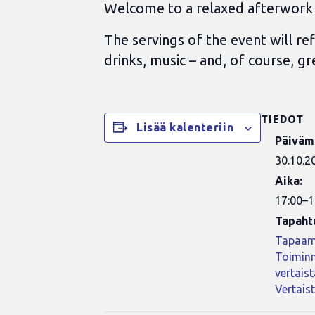
Welcome to a relaxed afterwork m
The servings of the event will r
drinks, music – and, of course, g
TIEDOT
Lisää kalenteriin
Päiväm
30.10.2
Aika:
17:00–1
Tapaht
Tapaam
Toiminn
vertais
Vertais