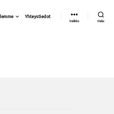
olemme
Yhteystiedot
Valikko
Haku