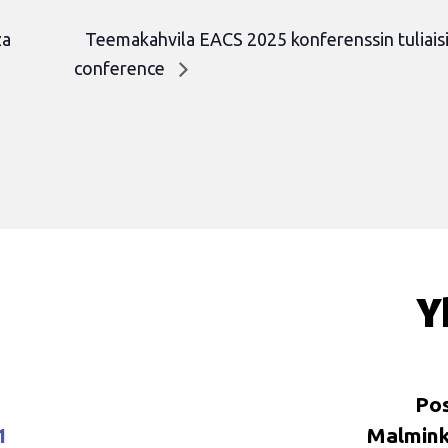
za
Teemakahvila EACS 2025 konferenssin tuliai
conference
Y
Pos
1
Malminka