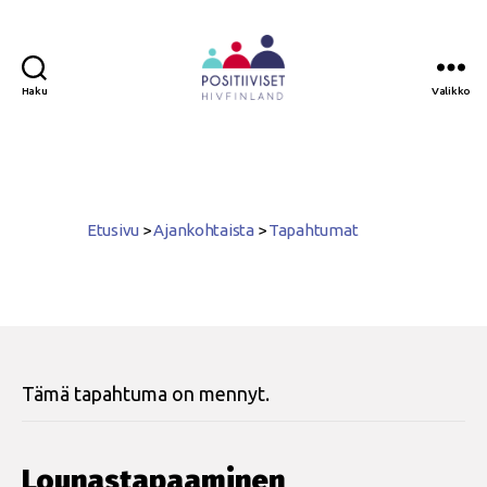
Haku
Valikko
Positiiviset
ry
Etusivu
>
Ajankohtaista
>
Tapahtumat
Tämä tapahtuma on mennyt.
Lounastapaaminen