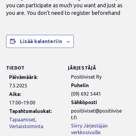
you can
participate
as
much
you want and just as
you are. You
don’t
need to register beforehand
Lisää kalenteriin
TIEDOT
JÄRJESTÄJÄ
Positiiviset Ry
Päivämäärä:
Puhelin
7.5.2025
(09) 692 5441
Aika:
Sähköposti
17:00–19:00
positiiviset@positiivise
Tapahtumaluokat:
t.fi
Tapaamiset
,
Siirry Järjestäjän
Vertaistoiminta
verkkosivuille