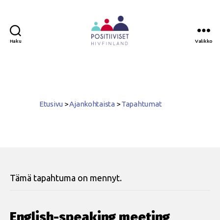
Haku
Valikko
Positiiviset
ry
Etusivu
>
Ajankohtaista
>
Tapahtumat
Tämä tapahtuma on mennyt.
English-speaking meeting