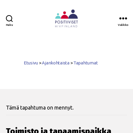
Haku
Valikko
Positiiviset
ry
Etusivu
>
Ajankohtaista
>
Tapahtumat
Tämä tapahtuma on mennyt.
Toimisto ja tapaamispaikka