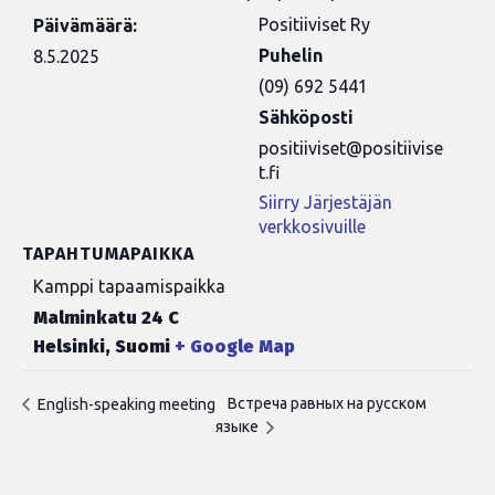
Positiiviset Ry
Päivämäärä:
Puhelin
8.5.2025
(09) 692 5441
Sähköposti
positiiviset@positiivise
t.fi
Siirry Järjestäjän
verkkosivuille
TAPAHTUMAPAIKKA
Kamppi tapaamispaikka
Malminkatu 24 C
Helsinki
,
Suomi
+ Google Map
Встреча равных на русском
English-speaking meeting
языке