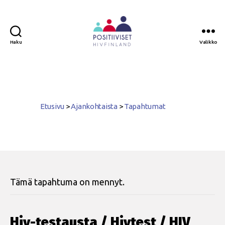
Haku
Valikko
Positiiviset
ry
Etusivu
>
Ajankohtaista
>
Tapahtumat
Tämä tapahtuma on mennyt.
Hiv-testausta / Hivtest / HIV