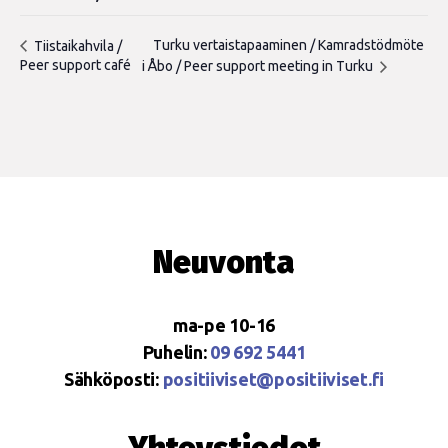
Turku vertaistapaaminen / Kamradstödmöte
Tiistaikahvila /
Peer support café
i Åbo / Peer support meeting in Turku
Neuvonta
ma-pe 10-16
Puhelin:
09 692 5441
Sähköposti:
positiiviset@positiiviset.fi
Yhteystiedot