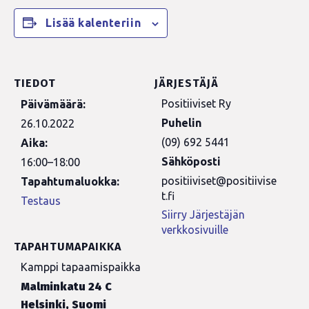
Lisää kalenteriin
TIEDOT
JÄRJESTÄJÄ
Positiiviset Ry
Päivämäärä:
Puhelin
26.10.2022
(09) 692 5441
Aika:
Sähköposti
16:00–18:00
positiiviset@positiivise
Tapahtumaluokka:
t.fi
Testaus
Siirry Järjestäjän
verkkosivuille
TAPAHTUMAPAIKKA
Kamppi tapaamispaikka
Malminkatu 24 C
Helsinki
,
Suomi