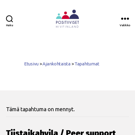
Haku
Valikko
Positiiviset
ry
Etusivu
>
Ajankohtaista
>
Tapahtumat
Tämä tapahtuma on mennyt.
Tiistaikahvila / Peer support