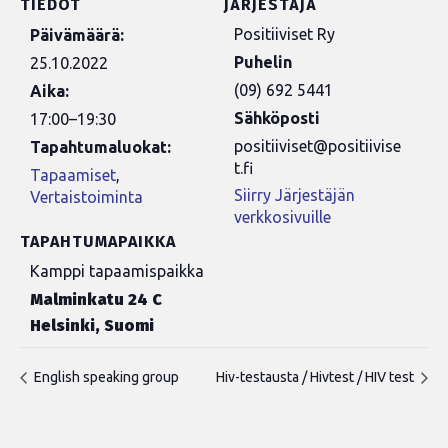
TIEDOT
JÄRJESTÄJÄ
Positiiviset Ry
Päivämäärä:
Puhelin
25.10.2022
(09) 692 5441
Aika:
Sähköposti
17:00–19:30
positiiviset@positiivise
Tapahtumaluokat:
t.fi
Tapaamiset
,
Siirry Järjestäjän
Vertaistoiminta
verkkosivuille
TAPAHTUMAPAIKKA
Kamppi tapaamispaikka
Malminkatu 24 C
Helsinki
,
Suomi
English speaking group
Hiv-testausta / Hivtest / HIV test