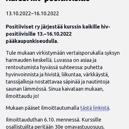
13.10.2022
–
16.10.2022
Positiiviset ry järjestää kurssin kaikille hiv-
positiivisille 13.–16.10.2022
pääkaupunkiseudulla.
Tule mukaan virkistymään vertaisporukalla syksyn
harmauden keskellä. Luvassa on asiaa ja
rentoutumista hyvässä suhteessa: puhetta
hyvinvoinnista ja hivistä, liikuntaa, värkkäystä,
tanssijalkoja nostattavaa säpinää ja nautintoja
saunan lämmössä. Sinua kaivataan mukaan,
ilmoittaudu jo!
Mukaan pääset ilmoittautumalla
tästä linkistä
.
Ilmoittauduthan 6.10. mennessä. Kurssille
osallistujilta peritään 30e omavastuuosuus.