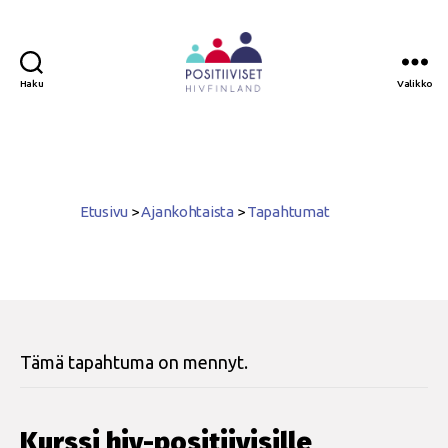
Haku
Valikko
Positiiviset
ry
Etusivu
>
Ajankohtaista
>
Tapahtumat
Tämä tapahtuma on mennyt.
Kurssi hiv-positiivisille