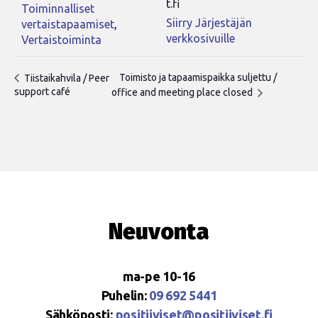
t.fi
Toiminnalliset
Siirry Järjestäjän
vertaistapaamiset
,
verkkosivuille
Vertaistoiminta
Toimisto ja tapaamispaikka suljettu /
Tiistaikahvila / Peer
support café
office and meeting place closed
Neuvonta
ma-pe 10-16
Puhelin:
09 692 5441
Sähköposti:
positiiviset@positiiviset.fi