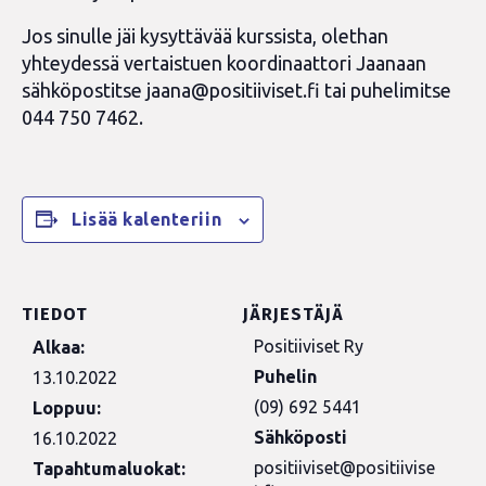
Jos sinulle jäi kysyttävää kurssista, olethan
yhteydessä vertaistuen koordinaattori Jaanaan
sähköpostitse
jaana@positiiviset.fi
tai puhelimitse
044 750 7462.
Lisää kalenteriin
TIEDOT
JÄRJESTÄJÄ
Positiiviset Ry
Alkaa:
Puhelin
13.10.2022
(09) 692 5441
Loppuu:
Sähköposti
16.10.2022
positiiviset@positiivise
Tapahtumaluokat: