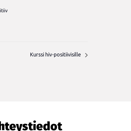
tiiv
n
Kurssi hiv-positiivisille
hteystiedot