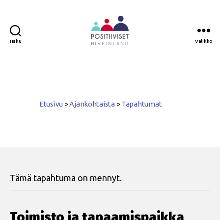
Haku
Valikko
Positiiviset
ry
Etusivu
>
Ajankohtaista
>
Tapahtumat
Tämä tapahtuma on mennyt.
Toimisto ja tapaamispaikka