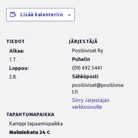
Lisää kalenteriin
TIEDOT
JÄRJESTÄJÄ
Positiiviset Ry
Alkaa:
Puhelin
1.7.
(09) 692 5441
Loppuu:
Sähköposti
2.8.
positiiviset@positiivise
t.fi
Siirry Järjestäjän
verkkosivuille
TAPAHTUMAPAIKKA
Kamppi tapaamispaikka
Malminkatu 24 C