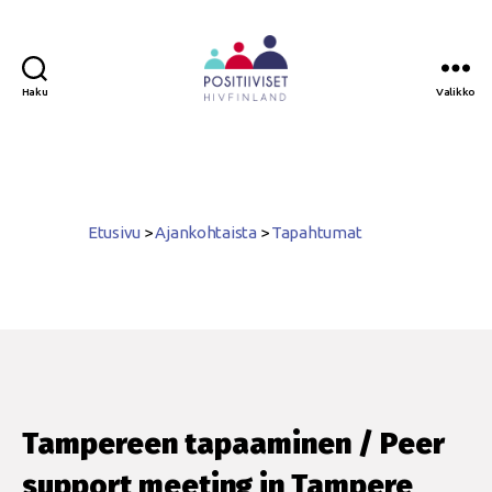
Haku
Valikko
Positiiviset
ry
Etusivu
>
Ajankohtaista
>
Tapahtumat
Tampereen tapaaminen / Peer
support meeting in Tampere