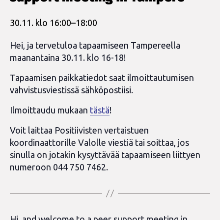
30.11. klo 16:00
–
18:00
Hei, ja tervetuloa tapaamiseen Tampereella
maanantaina 30.11. klo 16-18!
Tapaamisen paikkatiedot saat ilmoittautumisen
vahvistusviestissä sähköpostiisi.
Ilmoittaudu mukaan
tästä
!
Voit laittaa Positiivisten vertaistuen
koordinaattorille Valolle viestiä tai soittaa, jos
sinulla on jotakin kysyttävää tapaamiseen liittyen
numeroon 044 750 7462.
Hi, and welcome to a peer support meeting in