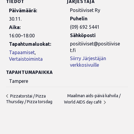
TIEDOT
JÄRJESTÄJÄ
Positiiviset Ry
Päivämäärä:
Puhelin
30.11.
(09) 692 5441
Aika:
Sähköposti
16:00–18:00
positiiviset@positiivise
Tapahtumaluokat:
t.fi
Tapaamiset
,
Siirry Järjestäjän
Vertaistoiminta
verkkosivuille
TAPAHTUMAPAIKKA
Tampere
Maailman aids-päivä kahvila /
Pizzatorstai / Pizza
Thursday / Pizza torsdag
World AIDS day café