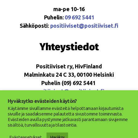
ma-pe 10-16
Puhelin:
09 692 5441
Sähköposti:
positiiviset@positiiviset.fi
Yhteystiedot
Positiiviset ry, HivFinland
Malminkatu 24 C 33, 00100 Helsinki
Puhelin (09) 692 5441
positiiviset@positiiviset.fi
Hyväksytko evästeiden käytön?
Käytämme sivuillamme evästeitä helpottamaan kirjautumista
sivuille ja saadaksemme palautetta sivustomme toiminnasta.
Evästeiden avulla pystymme jatkuvasti parantamaan sivujemme
© 2026
Positiiviset ry
Ylös
↑
sisältöä, turvallisuutta ja tilastointia.
Saavutettavuusseloste
Evästeasetukset
Hyväksy