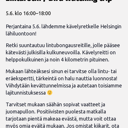
5.6. klo 16:00
–
18:00
Perjantaina 5.6. lähdemme kävelyretkelle Helsingin
lähiluontoon!
Retki suuntautuu lintubongausreitille, jolle pääsee
kätevästi julkisilla kulkuneuvoilla. Kävelyreitti on
helppokulkuinen ja noin 4 kilometrin pituinen.
Mukaan lähteäksesi sinun ei tarvitse olla lintu- tai
eräekspertti, tärkeintä on halu nauttia luonnosta!
Viihdytään kevättunnelmissa ja autetaan toisiamme
lajitunnistuksessa
Tarvitset mukaan säähän sopivat vaatteet ja
juomapullon. Positiivisten puolesta matkalla
tarjotaan pientä makeaa evästä, mutta voit ottaa
myös omia eväitä mukaan. Jos omistat kiikarit, ota