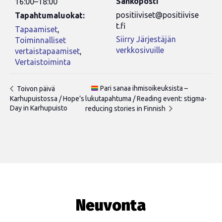
Sähköposti
16:00–18:00
positiiviset@positiivise
Tapahtumaluokat:
t.fi
Tapaamiset
,
Siirry Järjestäjän
Toiminnalliset
verkkosivuille
vertaistapaamiset
,
Vertaistoiminta
Pari sanaa ihmisoikeuksista –
Toivon päivä
Karhupuistossa / Hope’s
lukutapahtuma / Reading event: stigma-
Day in Karhupuisto
reducing stories in Finnish
Neuvonta