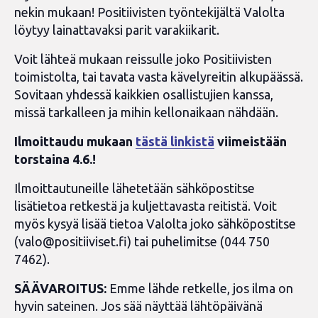
nekin mukaan! Positiivisten työntekijältä Valolta
löytyy lainattavaksi parit varakiikarit.
Voit lähteä mukaan reissulle joko Positiivisten
toimistolta, tai tavata vasta kävelyreitin alkupäässä.
Sovitaan yhdessä kaikkien osallistujien kanssa,
missä tarkalleen ja mihin kellonaikaan nähdään.
Ilmoittaudu mukaan
tästä linkistä
viimeistään
torstaina 4.6.!
Ilmoittautuneille lähetetään sähköpostitse
lisätietoa retkestä ja kuljettavasta reitistä. Voit
myös kysyä lisää tietoa Valolta joko sähköpostitse
(
valo@positiiviset.fi
) tai puhelimitse (044 750
7462).
SÄÄVAROITUS:
Emme lähde retkelle, jos ilma on
hyvin sateinen. Jos sää näyttää lähtöpäivänä