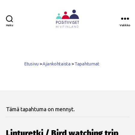
Haku
Valikko
Positiiviset
ry
Etusivu
>
Ajankohtaista
>
Tapahtumat
Tämä tapahtuma on mennyt.
Linturetki / Bird watching trip