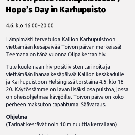
Hope’s Day in Karhupuisto
4.6. klo 16:00
–
20:00
Lämpimästi tervetuloa Kallion Karhupuistoon
viettämään kesäpäivää Toivon päivän merkeissä!
Teemana on tänä vuonna Olipa kerran hiv.
Tule kuulemaan hiv-positiivisten tarinoita ja
viettämään ihanaa kesäpäivää Kallion kesäkadulle
ja Karhupuistoon Helsingissä torstaina 4.6. klo 16–
20. Käytössämme on lavan lisäksi osa puistoa, jossa
on oheisohjelmaa kävijöille. Toivon päivä on koko
perheen maksuton tapahtuma. Säävaraus.
Ohjelma
(Tarinat kestävät noin 10 minuuttia kerrallaan)