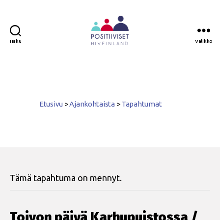
Haku
Valikko
Positiiviset
ry
Etusivu
>
Ajankohtaista
>
Tapahtumat
Tämä tapahtuma on mennyt.
Toivon päivä Karhupuistossa /