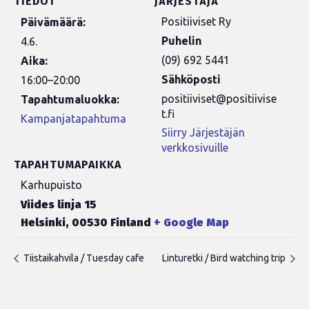
TIEDOT
JÄRJESTÄJÄ
Positiiviset Ry
Päivämäärä:
Puhelin
4.6.
(09) 692 5441
Aika:
Sähköposti
16:00–20:00
positiiviset@positiivise
Tapahtumaluokka:
t.fi
Kampanjatapahtuma
Siirry Järjestäjän
verkkosivuille
TAPAHTUMAPAIKKA
Karhupuisto
Viides linja 15
Helsinki
,
00530
Finland
+ Google Map
Tiistaikahvila / Tuesday cafe
Linturetki / Bird watching trip