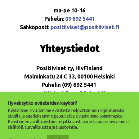
ma-pe 10-16
Puhelin:
09 692 5441
Sähköposti:
positiiviset@positiiviset.fi
Yhteystiedot
Positiiviset ry, HivFinland
Malminkatu 24 C 33, 00100 Helsinki
Puhelin (09) 692 5441
positiiviset@positiiviset.fi
Hyväksytko evästeiden käytön?
Käytämme sivuillamme evästeitä helpottamaan kirjautumista
sivuille ja saadaksemme palautetta sivustomme toiminnasta.
Evästeiden avulla pystymme jatkuvasti parantamaan sivujemme
© 2026
Positiiviset ry
Ylös
↑
sisältöä, turvallisuutta ja tilastointia.
Saavutettavuusseloste