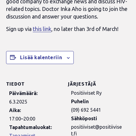
good company to exchange news and discuss HIV-
related topics. Doctor Inka Aho is going to join the
discussion and answer your questions.
Sign up via
this link
, no later than 3rd of March!
Lisää kalenteriin
TIEDOT
JÄRJESTÄJÄ
Positiiviset Ry
Päivämäärä:
Puhelin
6.3.2025
(09) 692 5441
Aika:
Sähköposti
17:00–20:00
positiiviset@positiivise
Tapahtumaluokat:
t.fi
Tapaamiset
,