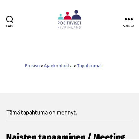
Haku
Valikko
Positiiviset
ry
Etusivu
>
Ajankohtaista
>
Tapahtumat
Tämä tapahtuma on mennyt.
Naisten tapaaminen / Meeting