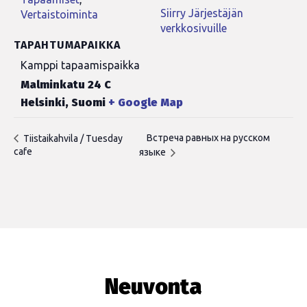
Siirry Järjestäjän
Vertaistoiminta
verkkosivuille
TAPAHTUMAPAIKKA
Kamppi tapaamispaikka
Malminkatu 24 C
Helsinki
,
Suomi
+ Google Map
Встреча равных на русском
Tiistaikahvila / Tuesday
cafe
языке
Neuvonta