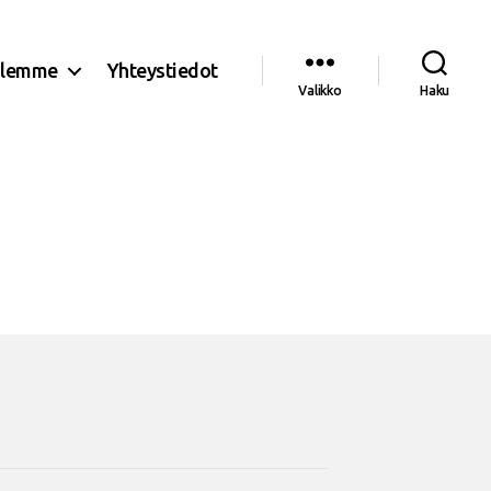
olemme
Yhteystiedot
Valikko
Haku