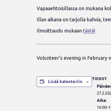
Vapaaehtoisillassa on mukana koko 
Illan aikana on tarjolla kahvia, t
Ilmoittaudu mukaan
tästä!
Volunteer’s evening in February wi
TIEDOT
Lisää kalenteriin
Päiväm
27.2.20
Aika:
16:00–1