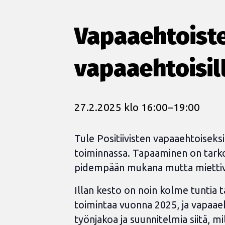
Vapaaehtoisten 
vapaaehtoisil
27.2.2025 klo 16:00
–
19:00
Tule Positiivisten vapaaehtoiseks
toiminnassa. Tapaaminen on tarkoit
pidempään mukana mutta miettivät,
Illan kesto on noin kolme tuntia 
toimintaa vuonna 2025, ja vapaaeh
työnjakoa ja suunnitelmia siitä, 