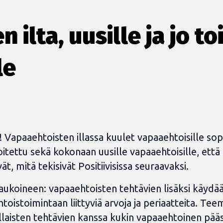
ilta, uusille ja jo to
le
i! Vapaaehtoisten illassa kuulet vapaaehtoisille s
ettu sekä kokonaan uusille vapaaehtoisille, että se
 mitä tekisivät Positiivisissa seuraavaksi.
taukoineen: vapaaehtoisten tehtävien lisäksi käydää
toistoimintaan liittyviä arvoja ja periaatteita. T
millaisten tehtävien kanssa kukin vapaaehtoinen pä