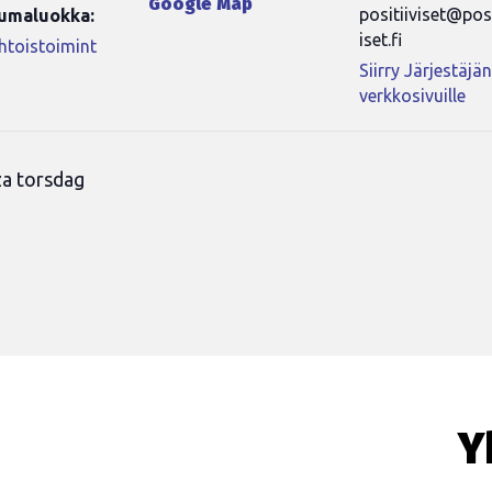
Google Map
positiiviset@posi
umaluokka:
iset.fi
toistoimint
Siirry Järjestäjä
verkkosivuille
za torsdag
Y