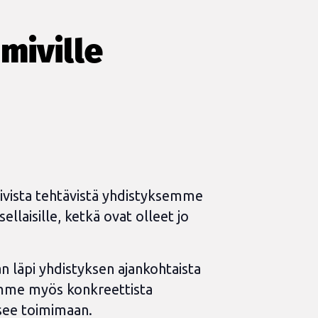
imiville
opivista tehtävistä yhdistyksemme
llaisille, ketkä ovat olleet jo
n läpi yhdistyksen ajankohtaista
eemme myös konkreettista
äsee toimimaan.