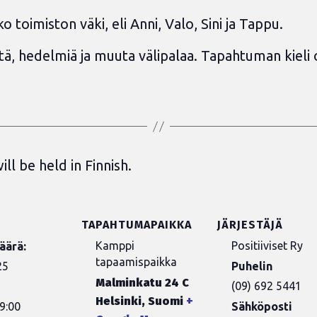
toimiston väki, eli Anni, Valo, Sini ja Tappu.
eetä, hedelmiä ja muuta välipalaa. Tapahtuman kieli
ll be held in Finnish.
TAPAHTUMAPAIKKA
JÄRJESTÄJÄ
Kamppi
Positiiviset Ry
äärä:
tapaamispaikka
25
Puhelin
Malminkatu 24 C
(09) 692 5441
Helsinki
,
Suomi
+
9:00
Sähköposti