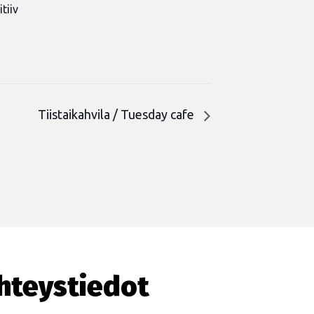
tiiv
n
Tiistaikahvila / Tuesday cafe
hteystiedot