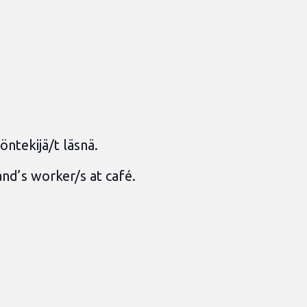
yöntekijä/t läsnä.
nd’s worker/s at café.