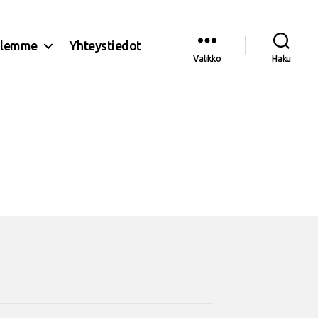
olemme
Yhteystiedot
Valikko
Haku