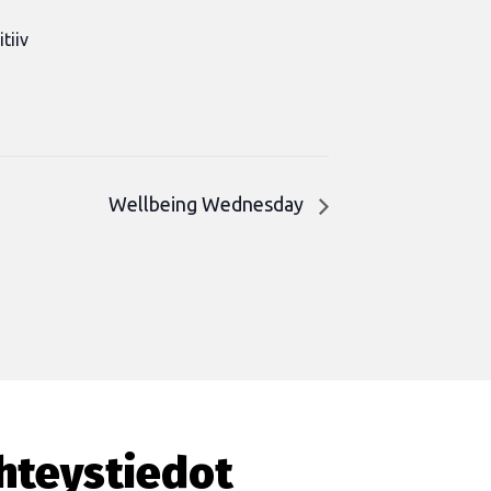
tiiv
n
Wellbeing Wednesday
hteystiedot