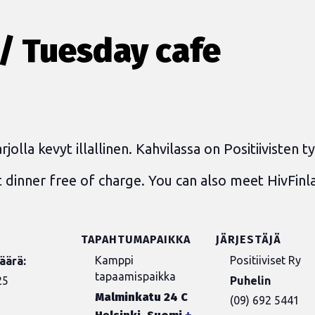
 / Tuesday cafe
arjolla kevyt illallinen. Kahvilassa on Positiivisten t
 dinner free of charge. You can also meet HivFinla
TAPAHTUMAPAIKKA
JÄRJESTÄJÄ
Kamppi
Positiiviset Ry
äärä:
tapaamispaikka
25
Puhelin
Malminkatu 24 C
(09) 692 5441