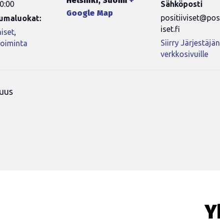
Helsinki
,
Suomi
+
0:00
Sähköposti
Google Map
positiiviset@posi
umaluokat:
iset.fi
iset
,
Siirry Järjestäjä
toiminta
verkkosivuille
suus
Y