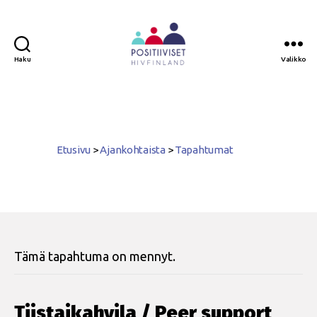
Haku
Valikko
Positiiviset
ry
Etusivu
>
Ajankohtaista
>
Tapahtumat
Tämä tapahtuma on mennyt.
Tiistaikahvila / Peer support