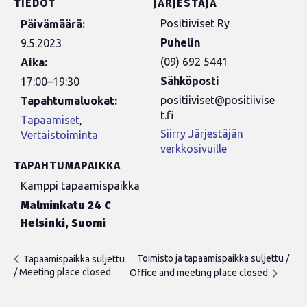
TIEDOT
JÄRJESTÄJÄ
Positiiviset Ry
Päivämäärä:
Puhelin
9.5.2023
(09) 692 5441
Aika:
Sähköposti
17:00–19:30
positiiviset@positiivise
Tapahtumaluokat:
t.fi
Tapaamiset
,
Siirry Järjestäjän
Vertaistoiminta
verkkosivuille
TAPAHTUMAPAIKKA
Kamppi tapaamispaikka
Malminkatu 24 C
Helsinki
,
Suomi
Toimisto ja tapaamispaikka suljettu /
Tapaamispaikka suljettu
/ Meeting place closed
Office and meeting place closed