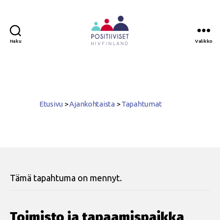
Haku
Valikko
Positiiviset
ry
Etusivu
>
Ajankohtaista
>
Tapahtumat
Tämä tapahtuma on mennyt.
Toimisto ja tapaamispaikka