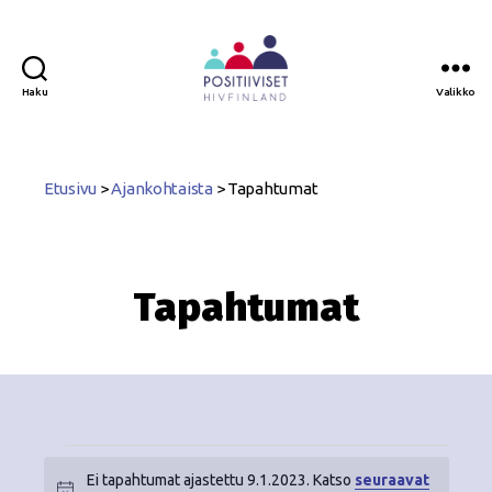
Haku
Valikko
Positiiviset
ry
Etusivu
>
Ajankohtaista
>
Tapahtumat
Tapahtumat
Ei tapahtumat ajastettu 9.1.2023. Katso
seuraavat