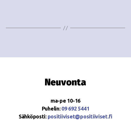
e
i
w
g
s
o
N
i
a
n
v
i
t
g
i
Neuvonta
a
t
ma-pe 10-16
i
Puhelin:
09 692 5441
o
Sähköposti:
positiiviset@positiiviset.fi
n