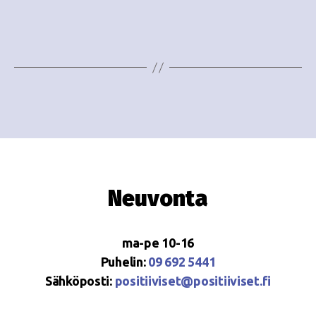
e
i
w
g
s
o
N
i
a
n
v
i
t
g
i
Neuvonta
a
t
ma-pe 10-16
i
Puhelin:
09 692 5441
o
Sähköposti:
positiiviset@positiiviset.fi
n