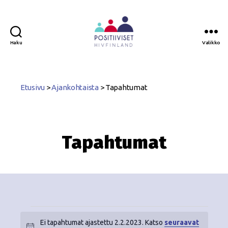
Haku
Valikko
Positiiviset
ry
Etusivu
>
Ajankohtaista
>
Tapahtumat
Tapahtumat
Ei tapahtumat ajastettu 2.2.2023. Katso
seuraavat