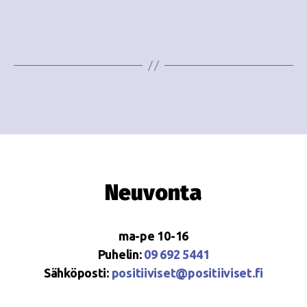
e
i
w
g
s
o
N
i
a
n
v
i
t
g
i
Neuvonta
a
t
ma-pe 10-16
i
Puhelin:
09 692 5441
o
Sähköposti:
positiiviset@positiiviset.fi
n