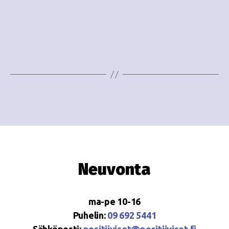
o
N
i
a
n
v
i
t
g
i
a
t
i
o
Neuvonta
n
ma-pe 10-16
Puhelin:
09 692 5441