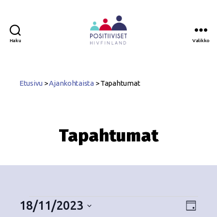
Haku
Valikko
Positiiviset
ry
Etusivu
>
Ajankohtaista
>
Tapahtumat
Tapahtumat
18/11/2023
N
T
P