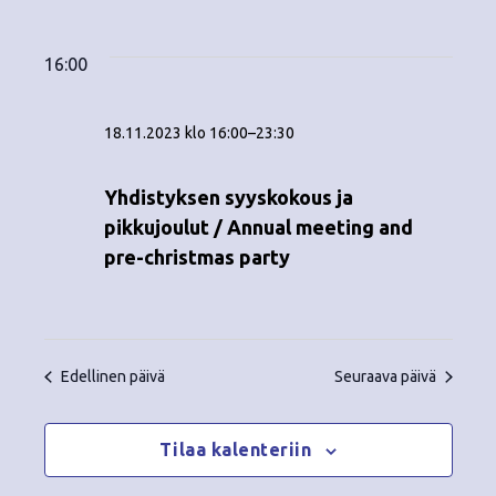
Tapahtumat
ä
V
a
ä
i
a
for
p
v
k
l
16:00
ä
a
i
18.11.2023
y
t
h
18.11.2023 klo 16:00
–
23:30
s
m
t
e
ä
p
Yhdistyksen syyskokous ja
u
ä
pikkujoulut / Annual meeting and
t
m
i
pre-christmas party
v
n
a
ä
V
a
.
i
v
Edellinen päivä
Seuraava päivä
e
i
w
Tilaa kalenteriin
g
s