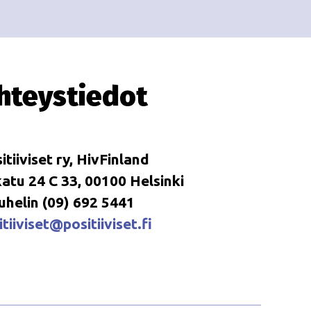
i
i
o
n
hteystiedot
itiiviset ry, HivFinland
tu 24 C 33, 00100 Helsinki
uhelin (09) 692 5441
tiiviset@positiiviset.fi