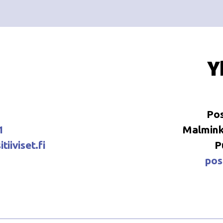
Y
Pos
1
Malminka
tiiviset.fi
P
posi