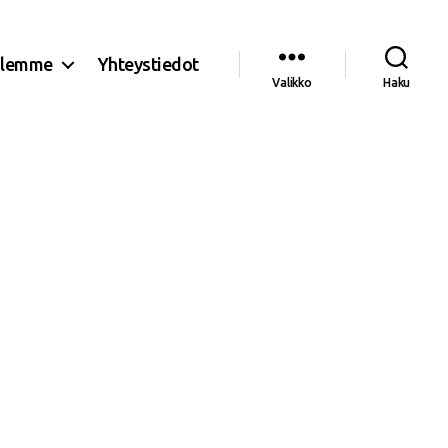
olemme
Yhteystiedot
Valikko
Haku