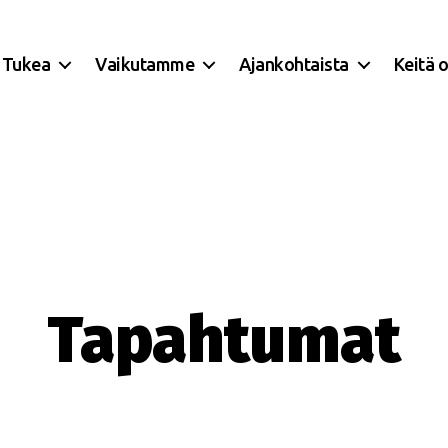
Tukea
Vaikutamme
Ajankohtaista
Keitä 
Tapahtumat