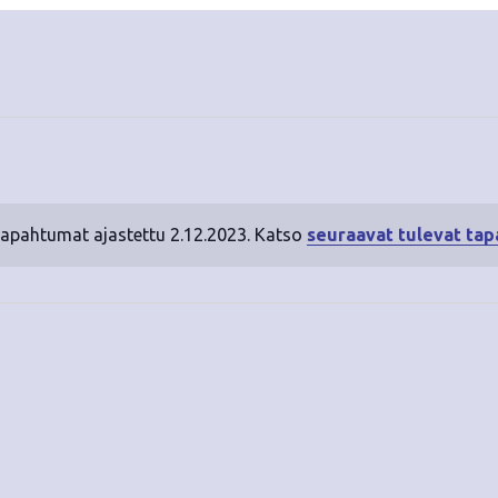
tapahtumat ajastettu 2.12.2023. Katso
seuraavat tulevat ta
N
o
t
i
c
e