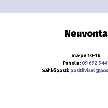
Neuvonta
ma-pe 10-16
Puhelin:
09 692 544
Sähköposti:
positiiviset@posi