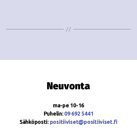
e
i
w
g
s
o
N
i
a
n
v
i
t
g
i
Neuvonta
a
t
ma-pe 10-16
i
Puhelin:
09 692 5441
o
Sähköposti:
positiiviset@positiiviset.fi
n