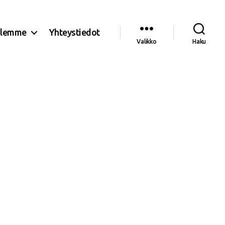
olemme
Yhteystiedot
Valikko
Haku