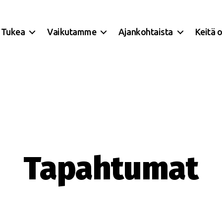
Tukea
Vaikutamme
Ajankohtaista
Keitä 
Tapahtumat