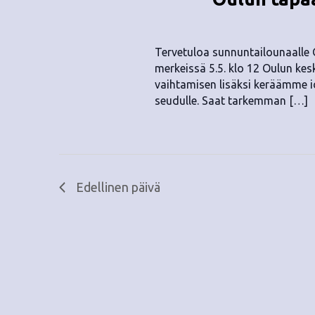
.
Tervetuloa sunnuntailounaalle
merkeissä 5.5. klo 12 Oulun kes
vaihtamisen lisäksi keräämme i
seudulle. Saat tarkemman […]
Edellinen päivä