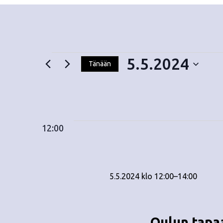
5.5.2024
Tänään
V
Tapahtumat
a
l
i
for
12:00
t
s
e
5.5.2024
p
5.5.2024 klo 12:00
ä
–
14:00
i
v
ä
Oulun tapa