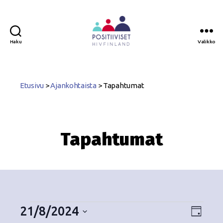
Haku
Valikko
Positiiviset
ry
Etusivu
>
Ajankohtaista
>
Tapahtumat
Tapahtumat
21/8/2024
N
T
P