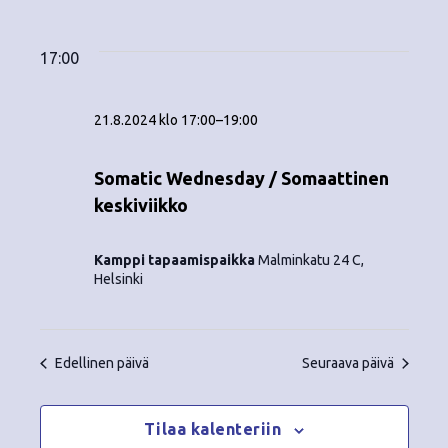
Tapahtumat
ä
V
a
ä
i
a
for
p
v
k
l
17:00
ä
a
i
21.8.2024
y
t
h
21.8.2024 klo 17:00
–
19:00
s
m
t
e
ä
p
Somatic Wednesday / Somaattinen
u
ä
keskiviikko
t
m
i
v
n
a
Kamppi tapaamispaikka
Malminkatu 24 C,
ä
Helsinki
V
a
.
i
v
e
Edellinen päivä
Seuraava päivä
i
w
g
s
Tilaa kalenteriin