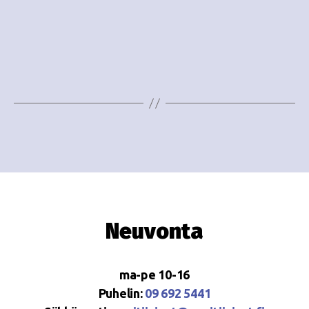
o
N
i
a
n
v
i
t
g
i
a
t
i
o
Neuvonta
n
ma-pe 10-16
Puhelin:
09 692 5441