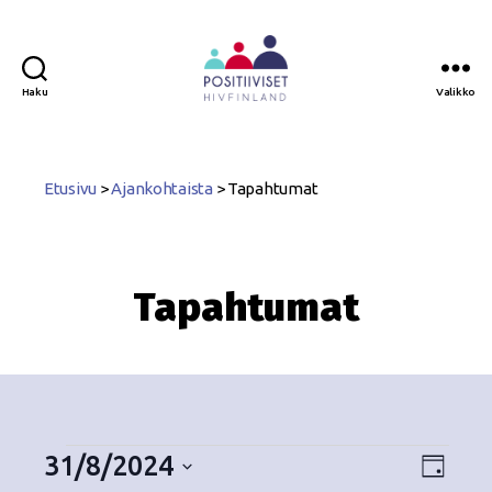
Haku
Valikko
Positiiviset
ry
Etusivu
>
Ajankohtaista
>
Tapahtumat
Tapahtumat
31/8/2024
N
T
P