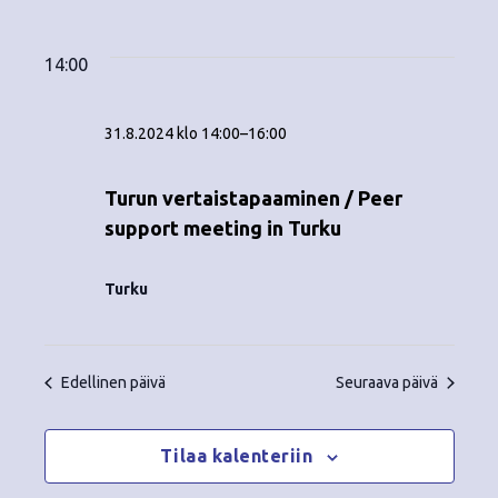
Tapahtumat
ä
V
a
ä
i
a
for
p
v
k
l
14:00
ä
a
i
31.8.2024
y
t
h
31.8.2024 klo 14:00
–
16:00
s
m
t
e
ä
p
Turun vertaistapaaminen / Peer
u
ä
support meeting in Turku
t
m
i
v
n
a
Turku
ä
V
a
.
i
v
Edellinen päivä
Seuraava päivä
e
i
w
Tilaa kalenteriin
g
s