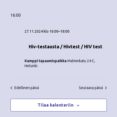
Tapahtumat
ä
V
a
ä
i
a
for
p
v
k
l
16:00
ä
a
i
27.11.2024
y
t
h
27.11.2024 klo 16:00
–
18:00
s
m
t
e
ä
p
Hiv-testausta / Hivtest / HIV test
u
ä
t
m
i
Kamppi tapaamispaikka
Malminkatu 24 C,
v
n
a
Helsinki
ä
V
a
.
i
v
Edellinen päivä
Seuraava päivä
e
i
w
Tilaa kalenteriin
g
s