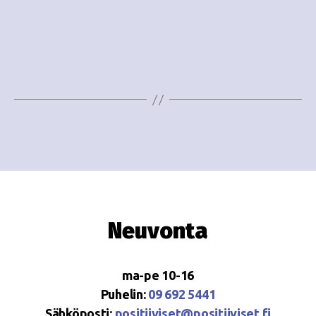
o
N
i
a
n
v
i
t
g
i
a
t
i
o
Neuvonta
n
ma-pe 10-16
Puhelin:
09 692 5441
Sähköposti:
positiiviset@positiiviset.fi