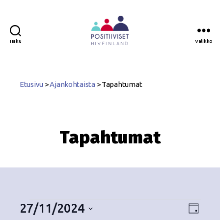
Haku
Valikko
Positiiviset
ry
Etusivu
>
Ajankohtaista
>
Tapahtumat
Tapahtumat
27/11/2024
N
T
P