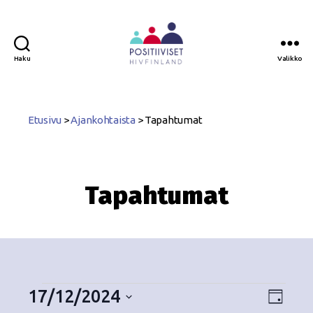
Haku
Valikko
Positiiviset
ry
Etusivu
>
Ajankohtaista
>
Tapahtumat
Tapahtumat
17/12/2024
N
T
P