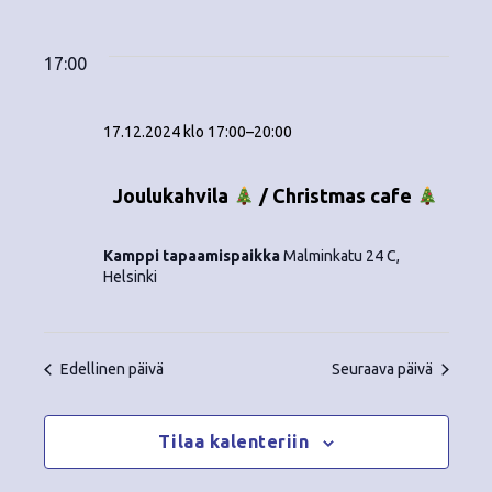
Tapahtumat
ä
V
a
ä
i
a
for
p
v
k
l
17:00
ä
a
i
17.12.2024
y
t
h
17.12.2024 klo 17:00
–
20:00
s
m
t
e
ä
p
Joulukahvila
/ Christmas cafe
u
ä
t
m
i
Kamppi tapaamispaikka
Malminkatu 24 C,
v
n
a
Helsinki
ä
V
a
.
i
v
Edellinen päivä
Seuraava päivä
e
i
w
Tilaa kalenteriin
g
s