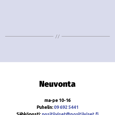
o
N
i
a
n
v
i
t
g
i
a
t
i
o
Neuvonta
n
ma-pe 10-16
Puhelin:
09 692 5441
Sähköposti:
positiiviset@positiiviset.fi