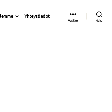
olemme
Yhteystiedot
Valikko
Haku