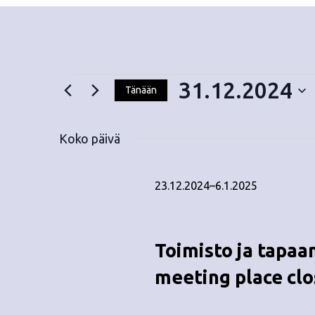
31.12.2024
Tänään
V
Tapahtumat
a
Koko päivä
l
i
for
t
23.12.2024
–
6.1.2025
s
e
31.12.2024
p
Toimisto ja tapaa
ä
i
meeting place cl
v
ä