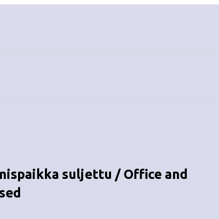
mispaikka suljettu / Office and
osed