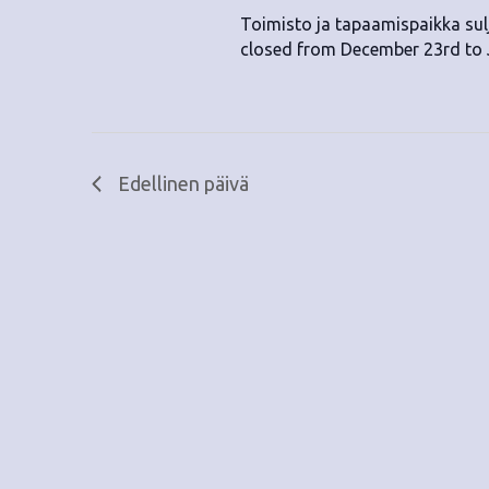
.
Toimisto ja tapaamispaikka sulj
closed from December 23rd to 
Edellinen päivä