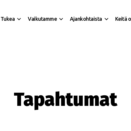
Tukea
Vaikutamme
Ajankohtaista
Keitä 
Tapahtumat