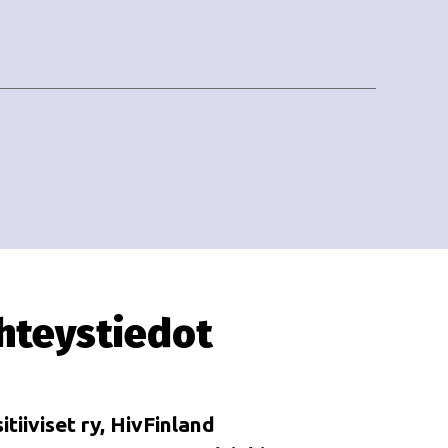
i
i
o
n
hteystiedot
itiiviset ry, HivFinland