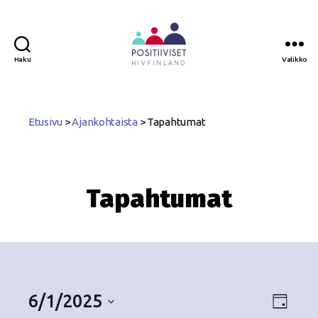
Haku
Valikko
Positiiviset
ry
Etusivu
>
Ajankohtaista
>
Tapahtumat
Tapahtumat
6/1/2025
N
T
P