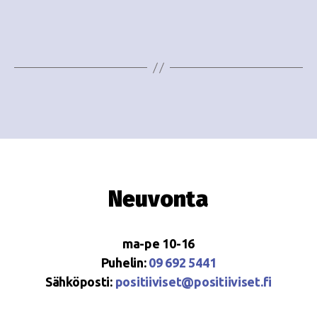
o
N
i
a
n
v
i
t
g
i
a
t
i
Neuvonta
o
n
ma-pe 10-16
Puhelin:
09 692 5441
Sähköposti:
positiiviset@positiiviset.fi