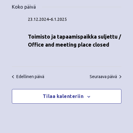
Tapahtumat
ä
V
a
ä
Koko päivä
i
a
for
p
v
k
l
23.12.2024
–
6.1.2025
ä
a
i
6.1.2025
y
t
h
Toimisto ja tapaamispaikka suljettu /
s
m
t
Office and meeting place closed
e
ä
p
u
ä
t
m
i
v
n
a
Edellinen päivä
Seuraava päivä
ä
V
a
.
i
Tilaa kalenteriin
v
e
i
w
g
s