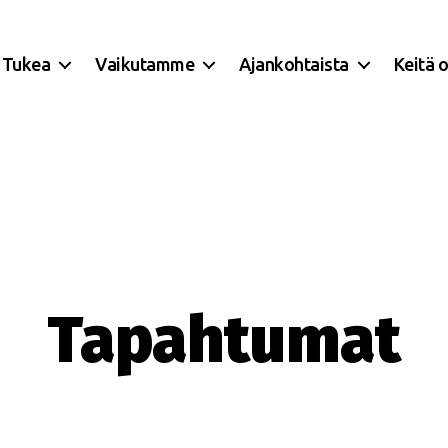
Tukea
Vaikutamme
Ajankohtaista
Keitä 
Tapahtumat