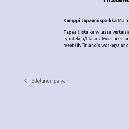
.
Kamppi tapaamispaikka
Malmi
Tapaa tiistaikahvilassa vertaisia
työntekijä/t läsnä. Meet peers i
meet HivFinland’s worker/s at c
Edellinen päivä