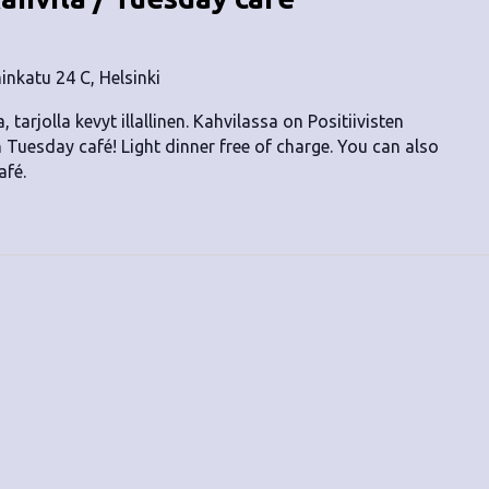
nkatu 24 C, Helsinki
, tarjolla kevyt illallinen. Kahvilassa on Positiivisten
n Tuesday café! Light dinner free of charge. You can also
afé.