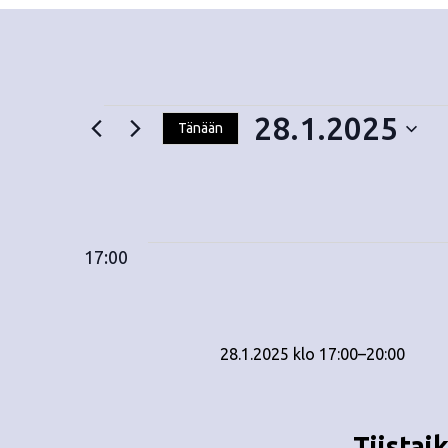
28.1.2025
Tänään
V
Tapahtumat
a
l
i
for
17:00
t
s
e
28.1.2025
p
28.1.2025 klo 17:00
ä
–
20:00
i
v
ä
Tiistai