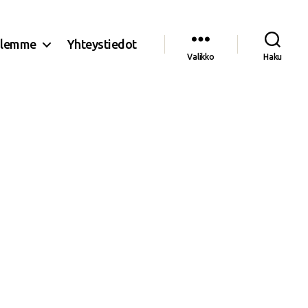
olemme
Yhteystiedot
Valikko
Haku