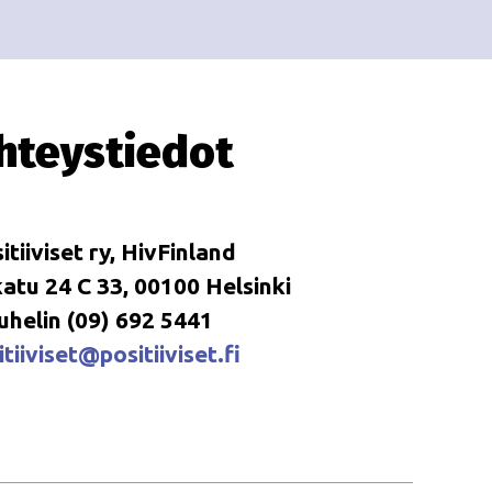
i
i
o
n
hteystiedot
itiiviset ry, HivFinland
tu 24 C 33, 00100 Helsinki
uhelin (09) 692 5441
tiiviset@positiiviset.fi