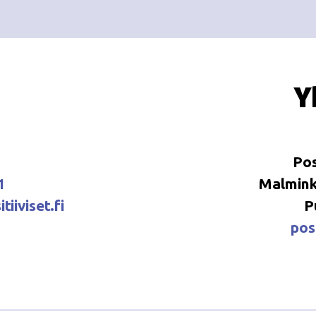
Y
Pos
1
Malminka
tiiviset.fi
P
posi