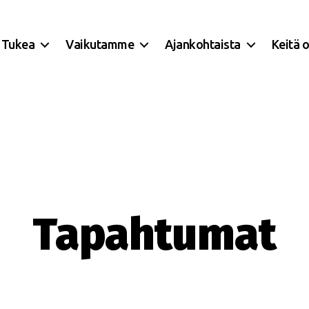
Tukea
Vaikutamme
Ajankohtaista
Keitä 
Tapahtumat