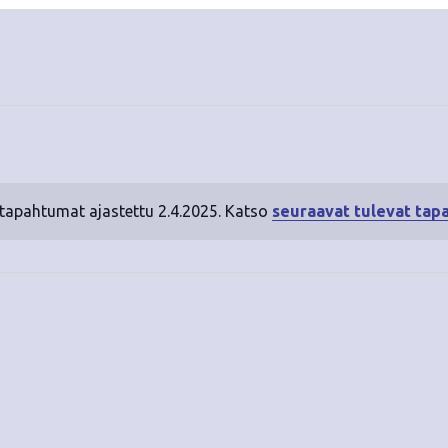
 tapahtumat ajastettu 2.4.2025. Katso
seuraavat tulevat tap
N
o
t
i
c
e