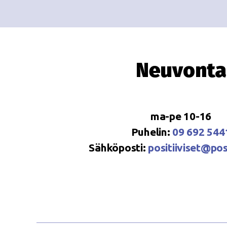
Neuvonta
ma-pe 10-16
Puhelin:
09 692 544
Sähköposti:
positiiviset@posi