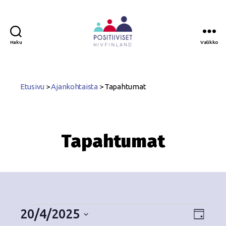
Haku
Valikko
Positiiviset
ry
Etusivu
>
Ajankohtaista
>
Tapahtumat
Tapahtumat
20/4/2025
N
T
P