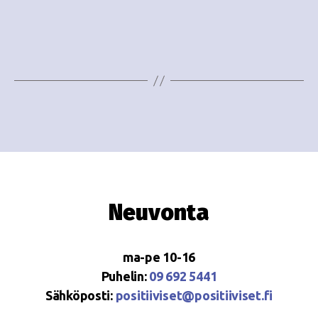
o
N
i
a
n
v
i
t
g
i
a
t
i
Neuvonta
o
n
ma-pe 10-16
Puhelin:
09 692 5441
Sähköposti:
positiiviset@positiiviset.fi