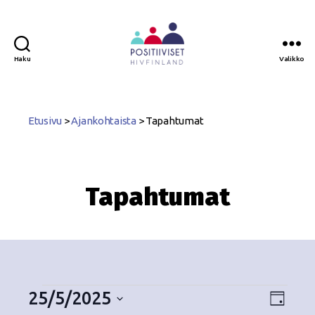
Haku
Valikko
Positiiviset
ry
Etusivu
>
Ajankohtaista
>
Tapahtumat
Tapahtumat
25/5/2025
N
T
P