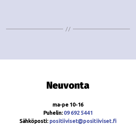
o
N
i
a
n
v
i
t
g
i
a
t
i
Neuvonta
o
n
ma-pe 10-16
Puhelin:
09 692 5441
Sähköposti:
positiiviset@positiiviset.fi