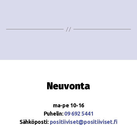
o
N
i
a
n
v
i
t
g
i
a
t
i
Neuvonta
o
n
ma-pe 10-16
Puhelin:
09 692 5441
Sähköposti:
positiiviset@positiiviset.fi