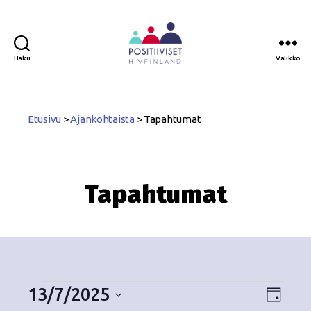
Haku
Valikko
Positiiviset
ry
Etusivu
>
Ajankohtaista
>
Tapahtumat
Tapahtumat
13/7/2025
N
T
P