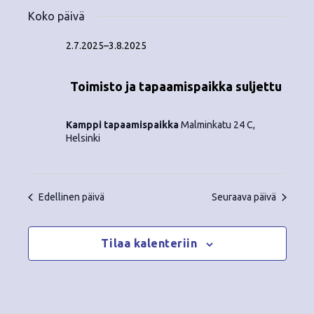
Tapahtumat
ä
V
a
ä
Koko päivä
i
a
for
p
v
k
l
2.7.2025
–
3.8.2025
ä
a
i
13.7.2025
y
t
h
Toimisto ja tapaamispaikka suljettu
s
m
t
e
ä
p
Kamppi tapaamispaikka
Malminkatu 24 C,
u
ä
Helsinki
t
m
i
v
n
a
ä
Edellinen päivä
Seuraava päivä
V
a
.
i
v
Tilaa kalenteriin
e
i
w
g
s