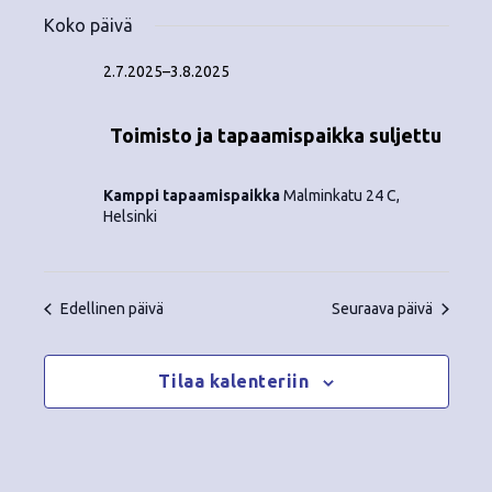
Tapahtumat
ä
V
a
ä
Koko päivä
i
a
for
p
v
k
l
2.7.2025
–
3.8.2025
ä
a
i
22.7.2025
y
t
h
Toimisto ja tapaamispaikka suljettu
s
m
t
e
ä
p
Kamppi tapaamispaikka
Malminkatu 24 C,
u
ä
Helsinki
t
m
i
v
n
a
ä
Edellinen päivä
Seuraava päivä
V
a
.
i
v
Tilaa kalenteriin
e
i
w
g
s