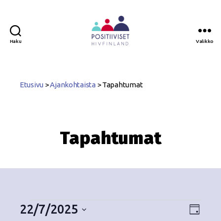
Haku
Valikko
Positiiviset
ry
Etusivu
>
Ajankohtaista
>
Tapahtumat
Tapahtumat
22/7/2025
N
T
P