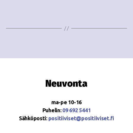
o
N
i
a
n
v
i
t
g
i
a
t
i
Neuvonta
o
n
ma-pe 10-16
Puhelin:
09 692 5441
Sähköposti:
positiiviset@positiiviset.fi