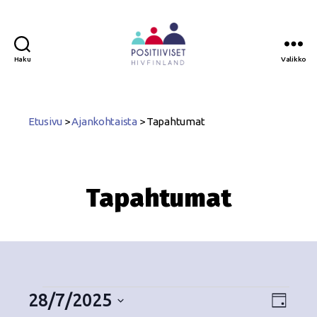
Haku
Valikko
Positiiviset
ry
Etusivu
>
Ajankohtaista
>
Tapahtumat
Tapahtumat
28/7/2025
N
T
P