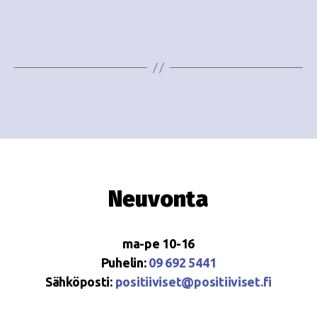
o
N
i
a
n
v
i
t
g
i
a
t
i
Neuvonta
o
n
ma-pe 10-16
Puhelin:
09 692 5441
Sähköposti:
positiiviset@positiiviset.fi