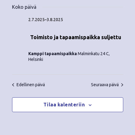
Tapahtumat
ä
V
a
ä
Koko päivä
i
a
for
p
v
k
l
2.7.2025
–
3.8.2025
ä
a
i
28.7.2025
y
t
h
Toimisto ja tapaamispaikka suljettu
s
m
t
e
ä
p
Kamppi tapaamispaikka
Malminkatu 24 C,
u
ä
Helsinki
t
m
i
v
n
a
ä
Edellinen päivä
Seuraava päivä
V
a
.
i
v
Tilaa kalenteriin
e
i
w
g
s