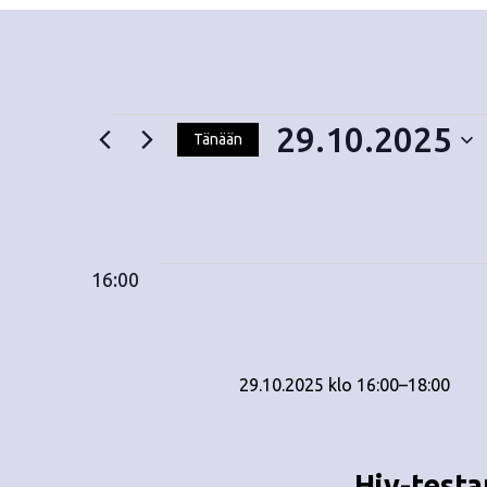
29.10.2025
Tänään
V
Tapahtumat
a
l
i
for
16:00
t
s
e
29.10.2025
p
29.10.2025 klo 16:00
ä
–
18:00
i
v
ä
Hiv-testa