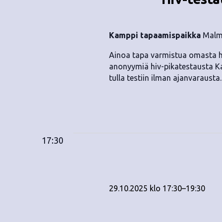
.
Kamppi tapaamispaikka
Malmi
Ainoa tapa varmistua omasta hi
anonyymiä hiv-pikatestausta Ka
tulla testiin ilman ajanvarausta
17:30
29.10.2025 klo 17:30
–
19:30