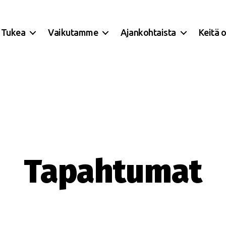
Tukea
Vaikutamme
Ajankohtaista
Keitä 
Tapahtumat