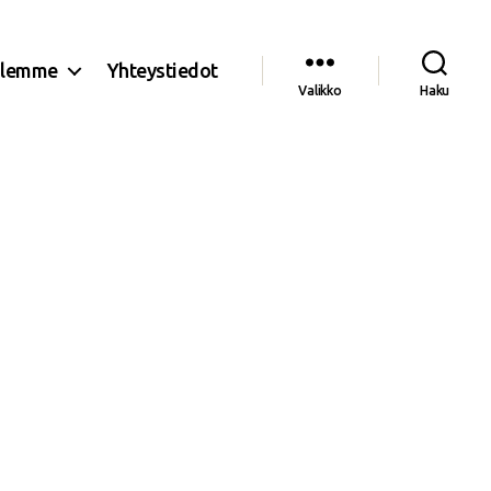
olemme
Yhteystiedot
Valikko
Haku