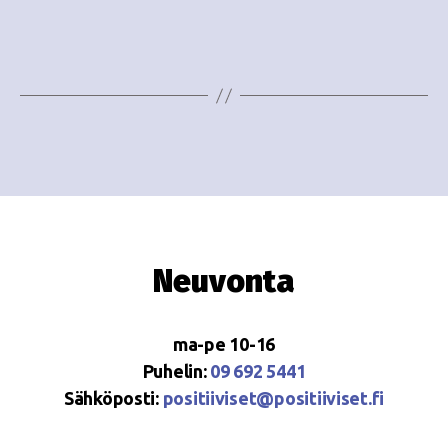
e
i
w
g
s
o
N
i
a
n
v
i
t
g
i
Neuvonta
a
t
ma-pe 10-16
i
Puhelin:
09 692 5441
o
Sähköposti:
positiiviset@positiiviset.fi
n