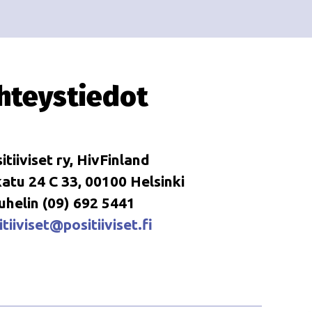
i
i
o
n
hteystiedot
itiiviset ry, HivFinland
tu 24 C 33, 00100 Helsinki
uhelin (09) 692 5441
tiiviset@positiiviset.fi