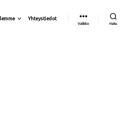
olemme
Yhteystiedot
Valikko
Haku