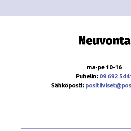
Neuvonta
ma-pe 10-16
Puhelin:
09 692 544
Sähköposti:
positiiviset@posi