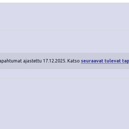
tapahtumat ajastettu 17.12.2025. Katso
seuraavat tulevat ta
N
o
t
i
c
e