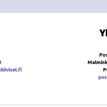
Y
Pos
1
Malminka
tiiviset.fi
P
posi