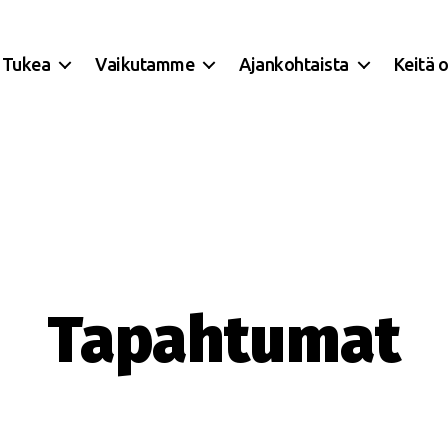
Tukea
Vaikutamme
Ajankohtaista
Keitä 
Tapahtumat