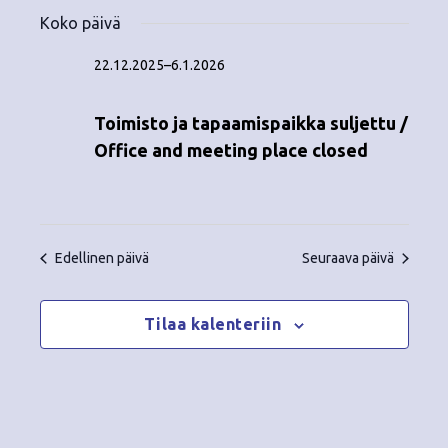
Tapahtumat
ä
V
a
ä
Koko päivä
i
a
for
p
v
k
l
22.12.2025
–
6.1.2026
ä
a
i
2.1.2026
y
t
h
Toimisto ja tapaamispaikka suljettu /
s
m
t
Office and meeting place closed
e
ä
p
u
ä
t
m
i
v
n
a
Edellinen päivä
Seuraava päivä
ä
V
a
.
i
Tilaa kalenteriin
v
e
i
w
g
s