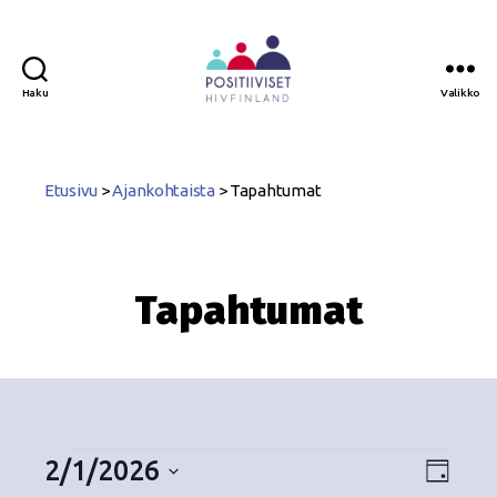
Haku
Valikko
Positiiviset
ry
Etusivu
>
Ajankohtaista
>
Tapahtumat
Tapahtumat
2/1/2026
N
T
P