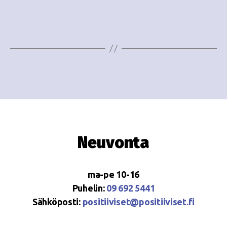
o
N
i
a
n
v
i
t
g
i
a
t
i
Neuvonta
o
n
ma-pe 10-16
Puhelin:
09 692 5441
Sähköposti:
positiiviset@positiiviset.fi