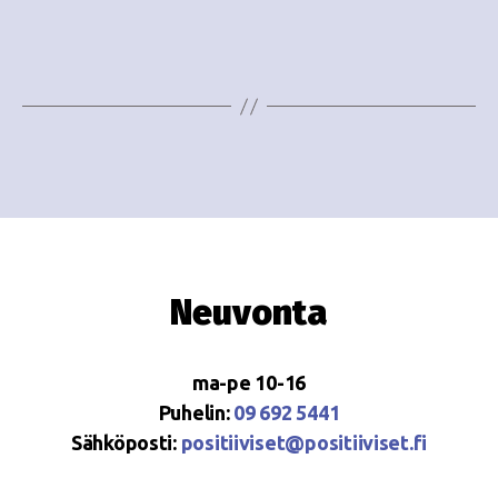
e
i
w
g
s
o
N
i
a
n
v
i
t
g
i
Neuvonta
a
t
ma-pe 10-16
i
Puhelin:
09 692 5441
o
Sähköposti:
positiiviset@positiiviset.fi
n