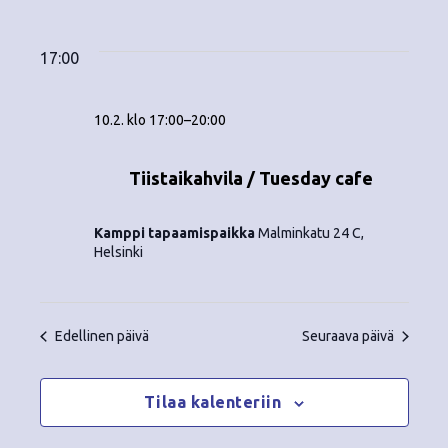
Tapahtumat
ä
V
a
ä
i
a
for
p
v
k
l
17:00
ä
a
i
10.2.2026
y
t
h
10.2. klo 17:00
–
20:00
s
m
t
e
ä
p
Tiistaikahvila / Tuesday cafe
u
ä
t
m
i
Kamppi tapaamispaikka
Malminkatu 24 C,
v
n
a
Helsinki
ä
V
a
.
i
v
Edellinen päivä
Seuraava päivä
e
i
w
Tilaa kalenteriin
g
s