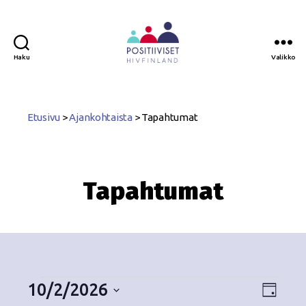
Haku
Valikko
Positiiviset
ry
Etusivu
>
Ajankohtaista
>
Tapahtumat
Tapahtumat
10/2/2026
N
T
P