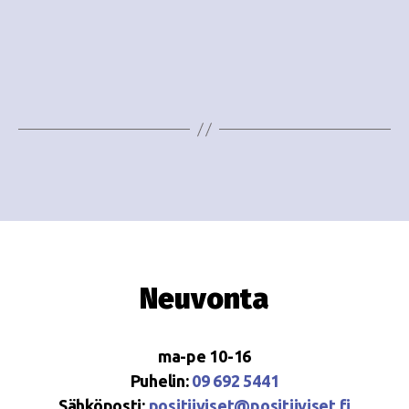
o
N
i
a
n
v
i
t
g
i
a
t
i
o
Neuvonta
n
ma-pe 10-16
Puhelin:
09 692 5441
Sähköposti:
positiiviset@positiiviset.fi