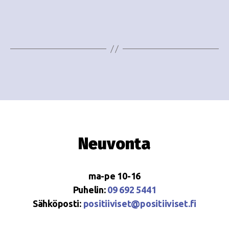
e
i
w
g
s
o
N
i
a
n
v
i
t
g
i
Neuvonta
a
t
ma-pe 10-16
i
Puhelin:
09 692 5441
o
Sähköposti:
positiiviset@positiiviset.fi
n