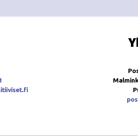
Y
Pos
1
Malminka
tiiviset.fi
P
posi