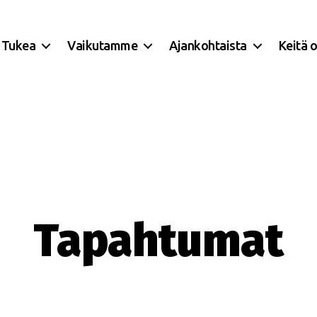
Tukea
Vaikutamme
Ajankohtaista
Keitä 
Tapahtumat