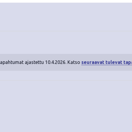
tapahtumat ajastettu 10.4.2026. Katso
seuraavat tulevat ta
N
o
t
i
c
e