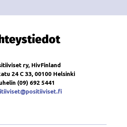
i
i
o
n
hteystiedot
itiiviset ry, HivFinland
tu 24 C 33, 00100 Helsinki
uhelin (09) 692 5441
tiiviset@positiiviset.fi