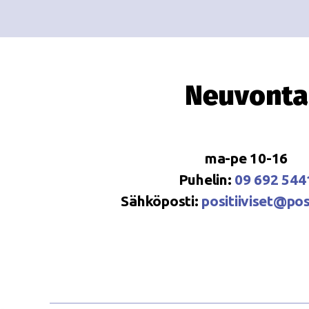
Neuvonta
ma-pe 10-16
Puhelin:
09 692 544
Sähköposti:
positiiviset@posi