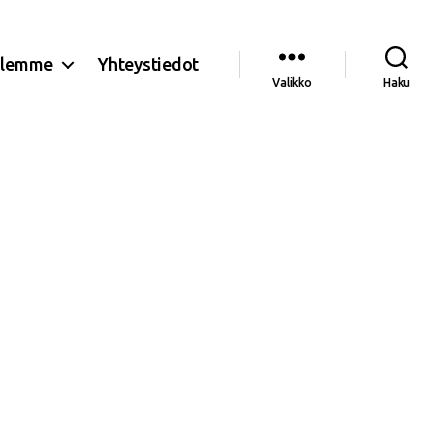
olemme
Yhteystiedot
Valikko
Haku