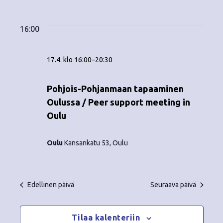
Tapahtumat
ä
V
a
ä
i
a
for
p
v
k
l
16:00
ä
a
i
17.4.2026
y
t
h
17.4. klo 16:00
–
20:30
s
m
t
e
ä
p
Pohjois-Pohjanmaan tapaaminen
u
ä
Oulussa / Peer support meeting in
t
m
i
Oulu
v
n
a
ä
V
Oulu
Kansankatu 53, Oulu
a
.
i
v
e
i
Edellinen päivä
Seuraava päivä
w
g
s
Tilaa kalenteriin