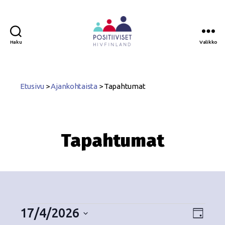
Haku
Valikko
Positiiviset
ry
Etusivu
>
Ajankohtaista
>
Tapahtumat
Tapahtumat
17/4/2026
N
T
P